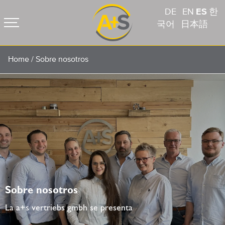
DE
EN
ES
한
국어
日本語
Home
/
Sobre nosotros
Sobre nosotros
La a+s vertriebs gmbh se presenta