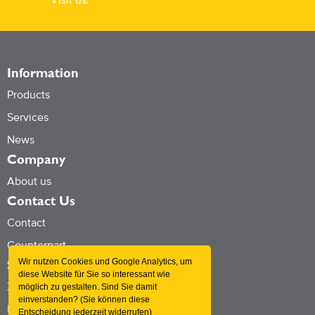
Information
Products
Services
News
Company
About us
Contact Us
Contact
Counterpart
Wir nutzen Cookies und Google Analytics, um
Social Networks
diese Website für Sie so interessant wie
Xing
möglich zu gestalten. Sind Sie damit
einverstanden? (Sie können diese
Kununu
Entscheidung jederzeit widerrufen)