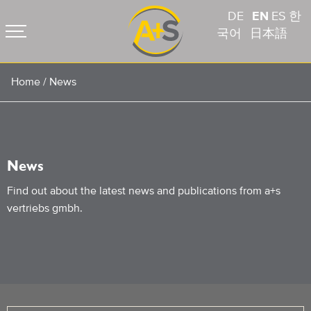
DE
EN
ES
한
국어
日本語
Home
/
News
News
Find out about the latest news and publications from a+s
vertriebs gmbh.